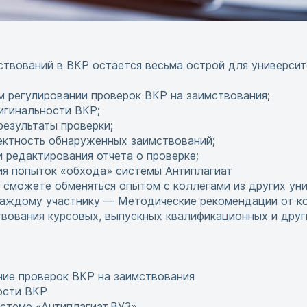
твований в ВКР остается весьма острой для университ
 регулировании проверок ВКР на заимствования;
игинальности ВКР;
результаты проверки;
ректность обнаруженных заимствований;
редактирования отчета о проверке;
ия попыток «обхода» системы Антиплагиат
 сможете обменяться опытом с коллегами из других ун
каждому участнику — Методические рекомендации от к
твования курсовых, выпускных квалификационных и дру
ние проверок ВКР на заимствования
ости ВКР
истеме «Антиплагиат.ВУЗ»