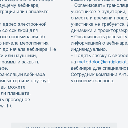
едущему вебинара,
- Организовать трансляц
страции или направьте
участников в аудитории,
о месте и времени прове
и адрес электронной
участника не требуется
е со ссылкой для
динамики и проектор/экр
акже напоминания об
- Организовать рассылку
до начала мероприятия.
информацией о вебинаре.
т до начала вебинара. Не
индивидуально.
и или наушники,
- Подать заявку в свобо
граммы и закрыть
на
metodolog@antiplagiat.
ере.
вебинара для специалис
рансляции вебинара
Сотрудник компании Ант
мпьютер или ноутбук.
уточнения запроса.
, вы можете
или планшета.
ть проводное
i-fi).