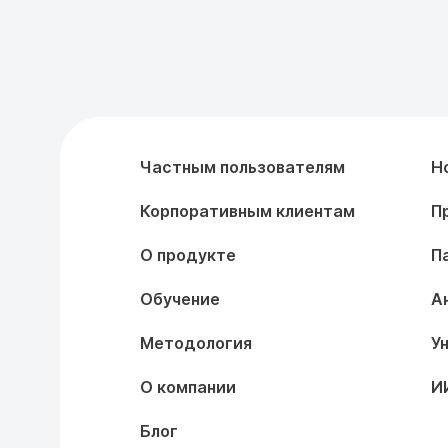
Частным пользователям
Н
Корпоративным клиентам
П
О продукте
П
Обучение
А
Методология
У
О компании
И
Блог