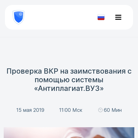
8
800
777-
Проверить
81-
документ
28
Проверка ВКР на заимствования с
помощью системы
«Антиплагиат.ВУЗ»
15 мая 2019
11:00 Мск
60 Мин