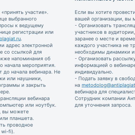
 «принять участие».
Если вы хотите провест
ице выбранного
вашей организации, вы 
опросы к ведущему
- Организовать трансля
анице регистрации или
участников в аудитории
lagiat.ru
.
заранее о месте и врем
ии адрес электронной
каждого участника не т
е со ссылкой для
необходимы динамики и 
также напоминания об
- Организовать рассылку
 до начала мероприятия.
информацией о вебинаре
т до начала вебинара. Не
индивидуально.
ки или наушники,
- Подать заявку в своб
ограммы и закрыть
на
metodolog@antiplagiat
ере.
вебинара для специалис
трансляции вебинара
Сотрудник компании Ант
омпьютер или ноутбук.
для уточнения запроса.
, вы можете
или планшета.
ть проводное
i-fi).