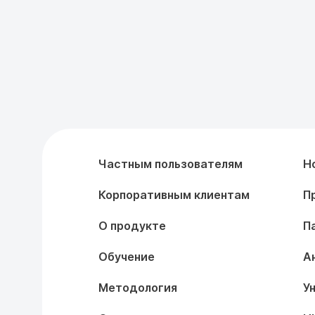
Частным пользователям
Н
Корпоративным клиентам
П
О продукте
П
Обучение
А
Методология
У