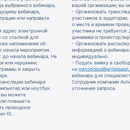
це выбранного вебинара.
вашей организации, вы м
едущему вебинара,
- Организовать трансляц
страции или направьте
участников в аудитории,
о месте и времени прове
и адрес электронной
участника не требуется
е со ссылкой для
динамики и проектор/экр
акже напоминания об
- Организовать рассылку
до начала мероприятия.
информацией о вебинаре.
т до начала вебинара. Не
индивидуально.
и или наушники,
- Подать заявку в свобо
граммы и закрыть
на
metodolog@antiplagiat.
ере.
вебинара для специалис
рансляции вебинара
Сотрудник компании Ант
мпьютер или ноутбук.
уточнения запроса.
, вы можете
или планшета.
ть проводное
i-fi).