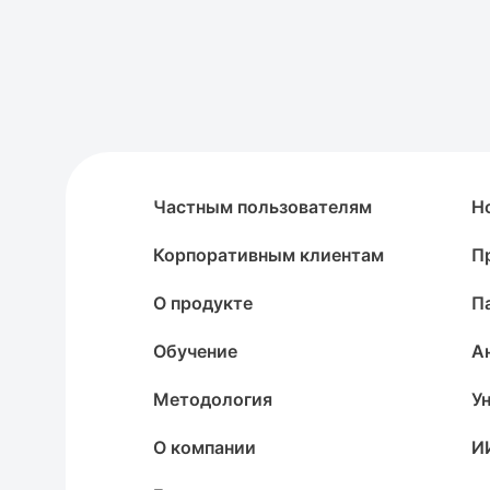
Частным пользователям
Н
Корпоративным клиентам
П
О продукте
П
Обучение
А
Методология
У
О компании
И