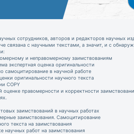
учных сотрудников, авторов и редакторов научных изд
аче связана с научными текстами, а значит, и с обнару
и:
вомерному и неправомерному заимствованиям
има экспертная оценка оригинальности
мо самоцитирование в научной работе
енки оригинальности научного текста
ии COPY
й оценке правомерности и корректности заимствован
ях.
стовых заимствований в научных работах
мерные заимствования. Самоцитирование
ного текста на заимствования
ке научных работ на заимствования