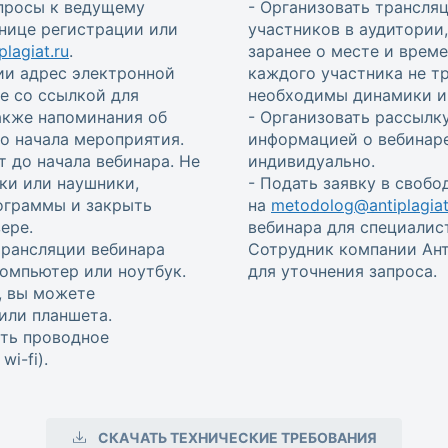
опросы к ведущему
- Организовать трансля
анице регистрации или
участников в аудитории
lagiat.ru
.
заранее о месте и врем
ии адрес электронной
каждого участника не т
е со ссылкой для
необходимы динамики и 
также напоминания об
- Организовать рассылку
 до начала мероприятия.
информацией о вебинаре
т до начала вебинара. Не
индивидуально.
ки или наушники,
- Подать заявку в своб
ограммы и закрыть
на
metodolog@antiplagiat
ере.
вебинара для специалис
трансляции вебинара
Сотрудник компании Ант
омпьютер или ноутбук.
для уточнения запроса.
, вы можете
или планшета.
ть проводное
i-fi).
СКАЧАТЬ ТЕХНИЧЕСКИЕ ТРЕБОВАНИЯ