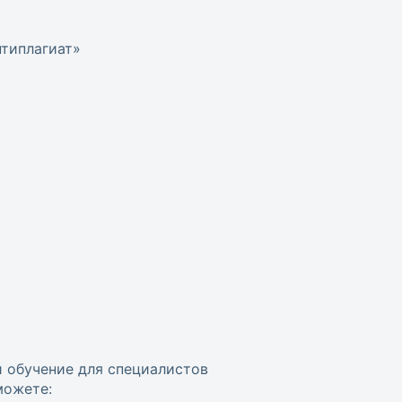
нтиплагиат»
и обучение для специалистов
можете: