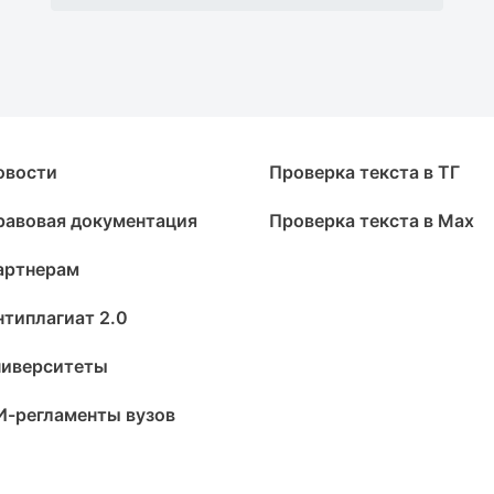
овости
Проверка текста в ТГ
равовая документация
Проверка текста в Max
артнерам
нтиплагиат 2.0
ниверситеты
И-регламенты вузов