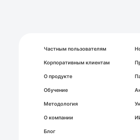
Частным пользователям
Н
Корпоративным клиентам
П
О продукте
П
Обучение
А
Методология
У
О компании
И
Блог