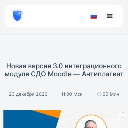
8
800
777-
Проверить
81-
документ
28
Новая версия 3.0 интеграционного
модуля СДО Moodle — Антиплагиат
23 декабря 2020
11:00 Мск
60 Мин