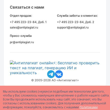
Связаться с нами
Отдел продаж:
Служба заботы о клиентах:
+7 495 223-23-84
, Доб. 1
+7 495 223-23-84
, Доб. 2
sales@antiplagiat.ru
support@antiplagiat.ru
Пресс-служба
pr@antiplagiat.ru
© 2005–2026 АО «Антиплагиат»
Мы используем cookies («куки») и подобные им технологии для того,
чтобы у Вас сложилось наилучшее впечатление о работе нашего сайта.
Если Вы продолжаете использовать наш сайт, это означает, что Вы
согласны с использованием cookies. Для получения дополнительной
информации, пожалуйста, ознакомьтесь с нашими
Политиками