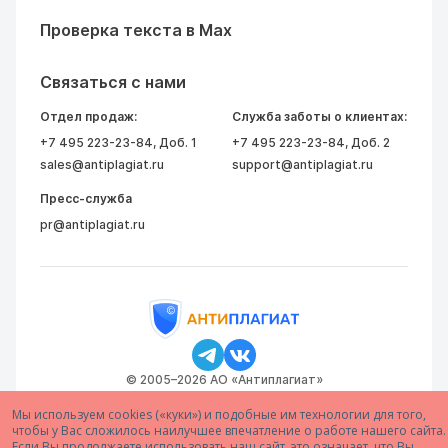
Проверка текста в Max
Связаться с нами
Отдел продаж:
Служба заботы о клиентах:
+7 495 223-23-84
, Доб. 1
+7 495 223-23-84
, Доб. 2
sales@antiplagiat.ru
support@antiplagiat.ru
Пресс-служба
pr@antiplagiat.ru
© 2005–2026 АО «Антиплагиат»
Мы используем cookies («куки») и подобные им технологии для того,
чтобы у Вас сложилось наилучшее впечатление о работе нашего сайта.
Если Вы продолжаете использовать наш сайт, это означает, что Вы