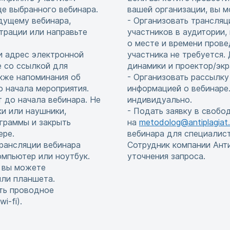
це выбранного вебинара.
вашей организации, вы м
едущему вебинара,
- Организовать трансляц
страции или направьте
участников в аудитории,
о месте и времени прове
и адрес электронной
участника не требуется
е со ссылкой для
динамики и проектор/экр
акже напоминания об
- Организовать рассылку
до начала мероприятия.
информацией о вебинаре.
т до начала вебинара. Не
индивидуально.
и или наушники,
- Подать заявку в свобо
граммы и закрыть
на
metodolog@antiplagiat.
ере.
вебинара для специалис
рансляции вебинара
Сотрудник компании Ант
мпьютер или ноутбук.
уточнения запроса.
, вы можете
или планшета.
ть проводное
i-fi).