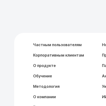
Частным пользователям
Н
Корпоративным клиентам
П
О продукте
П
Обучение
А
Методология
У
О компании
И