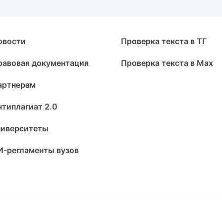
овости
Проверка текста в ТГ
равовая документация
Проверка текста в Max
артнерам
нтиплагиат 2.0
ниверситеты
И-регламенты вузов