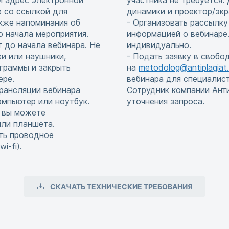
и адрес электронной
участника не требуется
е со ссылкой для
динамики и проектор/экр
акже напоминания об
- Организовать рассылку
до начала мероприятия.
информацией о вебинаре.
т до начала вебинара. Не
индивидуально.
и или наушники,
- Подать заявку в свобо
граммы и закрыть
на
metodolog@antiplagiat.
ере.
вебинара для специалис
рансляции вебинара
Сотрудник компании Ант
мпьютер или ноутбук.
уточнения запроса.
, вы можете
или планшета.
ть проводное
i-fi).
СКАЧАТЬ ТЕХНИЧЕСКИЕ ТРЕБОВАНИЯ