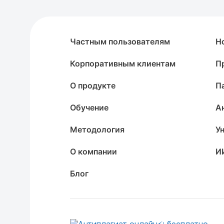
Частным пользователям
Н
Корпоративным клиентам
П
О продукте
П
Обучение
А
Методология
У
О компании
И
Блог