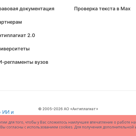
равовая документация
Проверка текста в Max
артнерам
нтиплагиат 2.0
ниверситеты
И-регламенты вузов
© 2005–2026 АО «Антиплагиат»
огии для того, чтобы у Вас сложилось наилучшее впечатление о работе на
то Вы согласны с использованием cookies. Для получения дополнительно