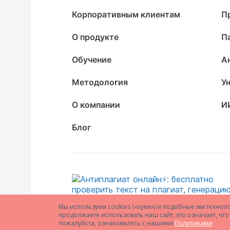
Корпоративным клиентам
П
О продукте
П
Обучение
А
Методология
У
О компании
И
Блог
Мы используем cookies («куки») и подобные им технол
продолжаете использовать наш сайт, это означает, ч
пожалуйста, ознакомьтесь с нашими
Политиками