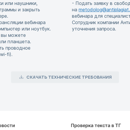
и или наушники,
- Подать заявку в свобо
граммы и закрыть
на
metodolog@antiplagiat.
ере.
вебинара для специалис
рансляции вебинара
Сотрудник компании Ант
мпьютер или ноутбук.
уточнения запроса.
, вы можете
или планшета.
ть проводное
i-fi).
СКАЧАТЬ ТЕХНИЧЕСКИЕ ТРЕБОВАНИЯ
овости
Проверка текста в ТГ