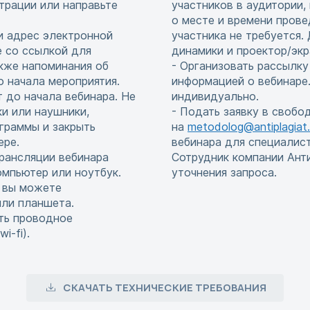
страции или направьте
участников в аудитории,
о месте и времени прове
и адрес электронной
участника не требуется
е со ссылкой для
динамики и проектор/экр
акже напоминания об
- Организовать рассылку
до начала мероприятия.
информацией о вебинаре.
т до начала вебинара. Не
индивидуально.
и или наушники,
- Подать заявку в свобо
граммы и закрыть
на
metodolog@antiplagiat.
ере.
вебинара для специалис
рансляции вебинара
Сотрудник компании Ант
мпьютер или ноутбук.
уточнения запроса.
, вы можете
или планшета.
ть проводное
i-fi).
СКАЧАТЬ ТЕХНИЧЕСКИЕ ТРЕБОВАНИЯ