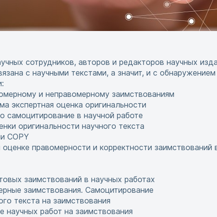
учных сотрудников, авторов и редакторов научных издан
вязана с научными текстами, а значит, и с обнаружением
:
омерному и неправомерному заимствованиям
ма экспертная оценка оригинальности
о самоцитирование в научной работе
нки оригинальности научного текста
ии COPY
 оценке правомерности и корректности заимствований 
товых заимствований в научных работах
ерные заимствования. Самоцитирование
ого текста на заимствования
е научных работ на заимствования