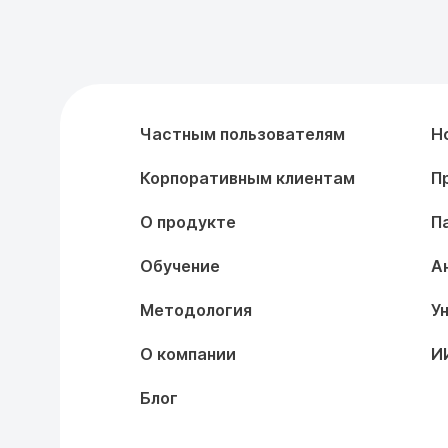
Частным пользователям
Н
Корпоративным клиентам
П
О продукте
П
Обучение
А
Методология
У
О компании
И
Блог