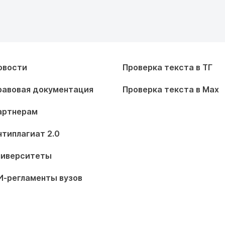
овости
Проверка текста в ТГ
равовая документация
Проверка текста в Max
артнерам
нтиплагиат 2.0
ниверситеты
И-регламенты вузов