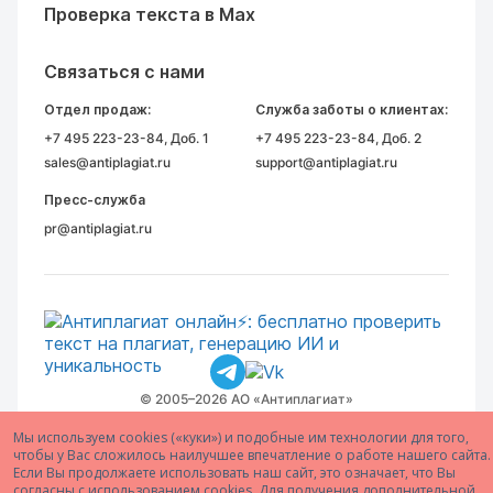
Проверка текста в Max
Связаться с нами
Отдел продаж:
Служба заботы о клиентах:
+7 495 223-23-84
, Доб. 1
+7 495 223-23-84
, Доб. 2
sales@antiplagiat.ru
support@antiplagiat.ru
Пресс-служба
pr@antiplagiat.ru
© 2005–2026 АО «Антиплагиат»
Мы используем cookies («куки») и подобные им технологии для того,
чтобы у Вас сложилось наилучшее впечатление о работе нашего сайта.
Если Вы продолжаете использовать наш сайт, это означает, что Вы
согласны с использованием cookies. Для получения дополнительной