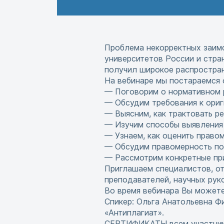
Проблема некорректных заимс
университетов России и стра
получил широкое распростран
На вебинаре мы постараемся 
— Поговорим о нормативном р
— Обсудим требования к ориг
— Выясним, как трактовать ре
— Изучим способы выявления
— Узнаем, как оценить право
— Обсудим правомерность пов
— Рассмотрим конкретные пр
Приглашаем специалистов, от
преподавателей, научных рук
Во время вебинара Вы можете
Спикер: Ольга Анатольевна Ф
«Антиплагиат».
СЕРТИФИКАТЫ всем участника