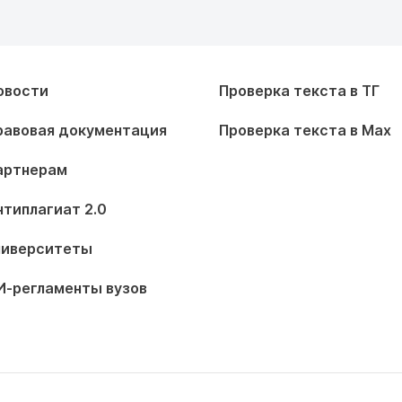
овости
Проверка текста в ТГ
равовая документация
Проверка текста в Max
артнерам
нтиплагиат 2.0
ниверситеты
И-регламенты вузов