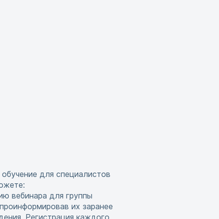
 обучение для специалистов
ожете:
ию вебинара для группы
 проинформировав их заранее
дения. Регистрация каждого