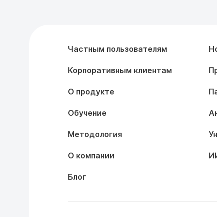
Частным пользователям
Н
Корпоративным клиентам
П
О продукте
П
Обучение
А
Методология
У
О компании
И
Блог