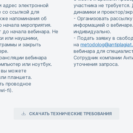
и адрес электронной
участника не требуется
е со ссылкой для
динамики и проектор/экр
акже напоминания об
- Организовать рассылку
до начала мероприятия.
информацией о вебинаре.
т до начала вебинара. Не
индивидуально.
и или наушники,
- Подать заявку в свобо
граммы и закрыть
на
metodolog@antiplagiat.
ере.
вебинара для специалис
рансляции вебинара
Сотрудник компании Ант
мпьютер или ноутбук.
уточнения запроса.
, вы можете
или планшета.
ть проводное
i-fi).
СКАЧАТЬ ТЕХНИЧЕСКИЕ ТРЕБОВАНИЯ