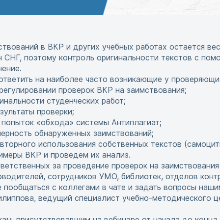
твований в ВКР и других учебных работах остается ве
н СНГ, поэтому контроль оригинальности текстов с по
ение.
ответить на наиболее часто возникающие у проверяющих
егулировании проверок ВКР на заимствования;
инальности студенческих работ;
зультаты проверки;
 попыток «обхода» системы Антиплагиат;
мерность обнаруженных заимствований;
торного использования собственных текстов (самоцит
имеры ВКР и проведем их анализ.
ветственных за проведение проверок на заимствования 
оводителей, сотрудников УМО, библиотек, отделов конт
 пообщаться с коллегами в чате и задать вопросы наши
илиппова, ведущий специалист учебно-методического ц
м, присутствовавшим на вебинаре от начала до конца.