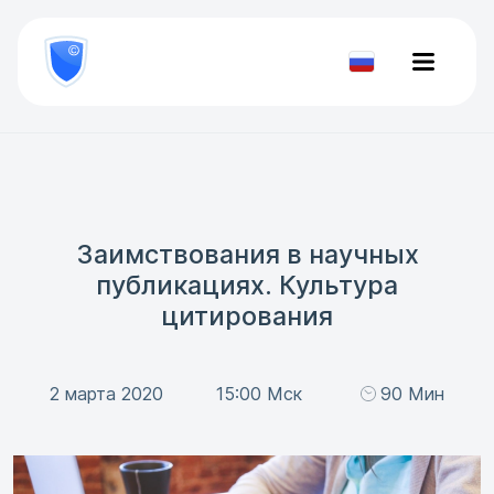
8
800
777-
Проверить
81-
документ
28
Заимствования в научных
публикациях. Культура
цитирования
2 марта 2020
15:00 Мск
90 Мин