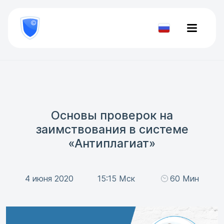
8
800
777-
Проверить
81-
документ
28
Основы проверок на
заимствования в системе
«Антиплагиат»
4 июня 2020
15:15 Мск
60 Мин