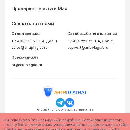
Проверка текста в Max
Связаться с нами
Отдел продаж:
Служба заботы о клиентах:
+7 495 223-23-84
, Доб. 1
+7 495 223-23-84
, Доб. 2
sales@antiplagiat.ru
support@antiplagiat.ru
Пресс-служба
pr@antiplagiat.ru
© 2005–2026 АО «Антиплагиат»
Мы используем cookies («куки») и подобные им технологии для того,
чтобы у Вас сложилось наилучшее впечатление о работе нашего сайта.
Если Вы продолжаете использовать наш сайт, это означает, что Вы