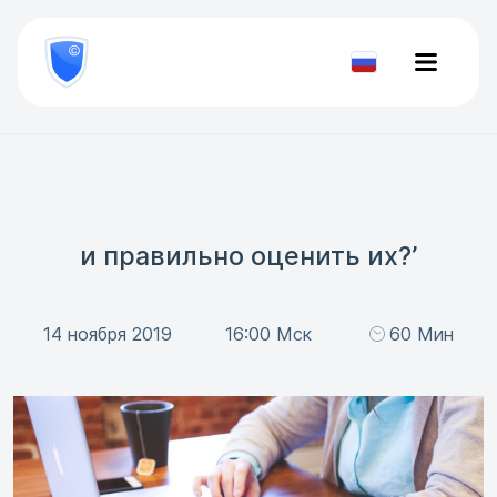
8
800
777-
Проверить
81-
документ
28
и правильно оценить их?’
14 ноября 2019
16:00 Мск
60 Мин