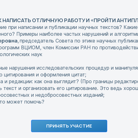
АК НАПИСАТЬ ОТЛИЧНУЮ РАБОТУ И «ПРОЙТИ АНТИП
ние при написании и публикации научных текстов? Какие
ченого? Примеры наиболее частых нарушений и алгоритм
оровна
,
председатель Совета по этике научных публик
программ ВЦИОМ, член Комиссии РАН по противодейств
ологических наук
ные нарушения исследовательских процедур и манипул
о цитирования и оформления цитат;
 и редакции: как она выглядит? (Про границы редактиро
 текст и организовать его цитирование. Это ведь хор
росовестных и недобросовестных изданий;
о-то может помочь?
ПРИНЯТЬ УЧАСТИЕ