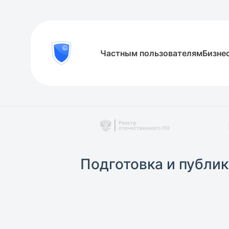
8
Частным пользователям
Бизне
Проверить
800
документ
777-
81-
28
Подготовка и публи