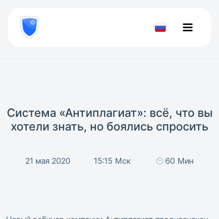
8
800
777-
Проверить
81-
документ
28
Система «Антиплагиат»: всё, что вы
хотели знать, но боялись спросить
21 мая 2020
15:15 Мск
60 Мин