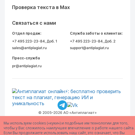
Проверка текста в Max
Связаться с нами
Отдел продаж:
Служба заботы о клиентах:
+7 495 223-23-84
, Доб. 1
+7 495 223-23-84
, Доб. 2
sales@antiplagiat.ru
support@antiplagiat.ru
Пресс-служба
pr@antiplagiat.ru
© 2005–2026 АО «Антиплагиат»
Мы используем cookies («куки») и подобные им технологии для того,
чтобы у Вас сложилось наилучшее впечатление о работе нашего сайта.
Если Вы продолжаете использовать наш сайт, это означает, что Вы