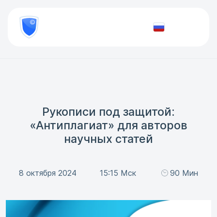
8
800
777-
Проверить
81-
документ
28
Рукописи под защитой:
«Антиплагиат» для авторов
научных статей
8 октября 2024
15:15 Мск
90 Мин