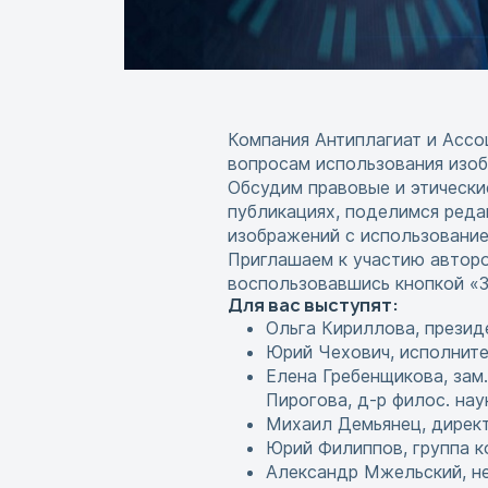
Компания Антиплагиат и Ассо
вопросам использования изоб
Обсудим правовые и этически
публикациях, поделимся реда
изображений с использование
Приглашаем к участию авторо
воспользовавшись кнопкой «З
Для вас выступят:
Ольга Кириллова, президе
Юрий Чехович, исполнител
Елена Гребенщикова, зам
Пирогова, д-р филос. нау
Михаил Демьянец, директ
Юрий Филиппов, группа к
Александр Мжельский, не