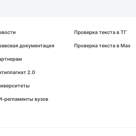
овости
Проверка текста в ТГ
равовая документация
Проверка текста в Max
артнерам
нтиплагиат 2.0
ниверситеты
И-регламенты вузов