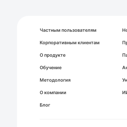
Частным пользователям
Н
Корпоративным клиентам
П
О продукте
П
Обучение
А
Методология
У
О компании
И
Блог