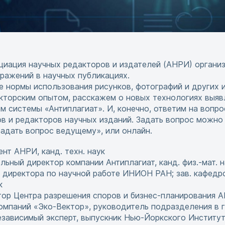
циация научных редакторов и издателей (АНРИ) организ
ражений в научных публикациях.
е нормы использования рисунков, фотографий и других 
кторским опытом, расскажем о новых технологиях выя
м системы «Антиплагиат». И, конечно, ответим на вопро
в и редакторов научных изданий. Задать вопрос можно з
адать вопрос ведущему», или онлайн.
нт АНРИ, канд. техн. наук
ьный директор компании Антиплагиат, канд. физ.-мат. н
. директора по научной работе ИНИОН РАН; зав. кафедр
к
ор Центра разрешения споров и бизнес-планирования АН
омпаний «Эко-Вектор», руководитель подразделения в г
зависимый эксперт, выпускник Нью-Йоркского Институ