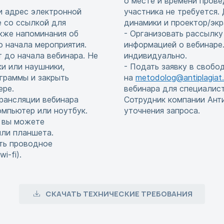
о месте и времени прове
и адрес электронной
участника не требуется
е со ссылкой для
динамики и проектор/экр
акже напоминания об
- Организовать рассылку
до начала мероприятия.
информацией о вебинаре.
т до начала вебинара. Не
индивидуально.
и или наушники,
- Подать заявку в свобо
граммы и закрыть
на
metodolog@antiplagiat.
ере.
вебинара для специалис
рансляции вебинара
Сотрудник компании Ант
мпьютер или ноутбук.
уточнения запроса.
, вы можете
или планшета.
ть проводное
i-fi).
СКАЧАТЬ ТЕХНИЧЕСКИЕ ТРЕБОВАНИЯ