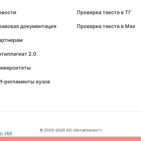
овости
Проверка текста в ТГ
равовая документация
Проверка текста в Max
артнерам
нтиплагиат 2.0
ниверситеты
И-регламенты вузов
© 2005–2026 АО «Антиплагиат»