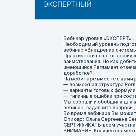
Вебинар уровня «ЭКСПЕРТ» .
Необходимый уровень подгот
вебинар «Внедрение систем
Практически во всех российс
заимствования. Но как добить
имеющийся Регламент отвечае
доработке?
На вебинаре вместе с вами
— возможная структура Рег
— варианты готовых формул
— типичные ошибки при соста
Мы собрали и обобщили для в
вебинар, задавайте вопросы,
Во время вебинара Вы можете
Спикер:
Ольга Сергеевна Бел
СЕРТИФИКАТЫ всем участника
ВНИМАНИЕ! Количество мест 