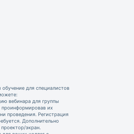
и обучение для специалистов
можете:
цию вебинара для группы
, проинформировав их
ени проведения. Регистрация
ребуется. Дополнительно
проектор/экран.
 для ваших коллег с