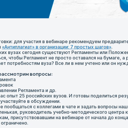
овки: для участия в вебинаре рекомендуем предварит
ы
«Антиплагиат» в организации: 7 простых шагов»
.
ких вузах сегодня существуют Регламенты или Положен
ся, чтобы Регламент не просто оставался на бумаге, а
т потребностям вуза? Все ли в нем учтено или он нуж
 рассмотрим вопросы:
ламента
ировок
влении Регламента и др.
ас опыт 25 российских вузов. И готовы поделиться рез
 участвуйте в обсуждении.
 пообщаться с коллегами в чате и задать вопросы на
енькая, руководитель учебно-методического центра к
м, присутствовавшим на вебинаре от начала до конца
ограничено.