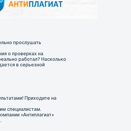
ельно прослушать
ия о проверках на
 реально работал? Насколько
дается в серьезной
ультатами! Приходите на
шим специалистам.
омпании «Антиплагиат»
.