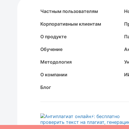
Частным пользователям
Н
Корпоративным клиентам
П
О продукте
П
Обучение
А
Методология
У
О компании
И
Блог