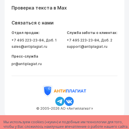
Проверка текста в Max
Связаться с нами
Отдел продаж:
Служба заботы о клиентах:
+7 495 223-23-84
, Доб. 1
+7 495 223-23-84
, Доб. 2
sales@antiplagiat.ru
support@antiplagiat.ru
Пресс-служба
pr@antiplagiat.ru
© 2005–2026 АО «Антиплагиат»
Мы используем cookies («куки») и подобные им технологии для того,
чтобы у Вас сложилось наилучшее впечатление о работе нашего сайта.