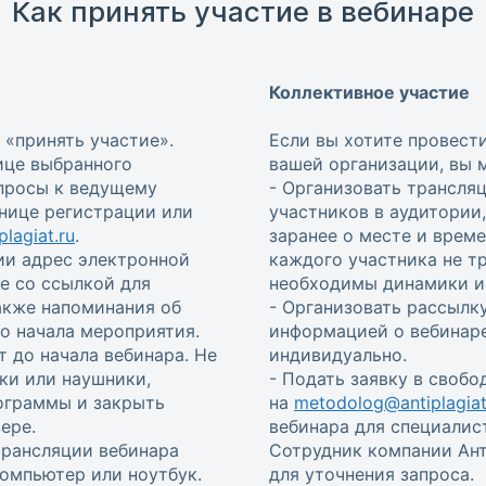
Как принять участие в вебинаре
Коллективное участие
 «принять участие».
Если вы хотите провест
ице выбранного
вашей организации, вы 
опросы к ведущему
- Организовать трансля
анице регистрации или
участников в аудитории
lagiat.ru
.
заранее о месте и врем
ии адрес электронной
каждого участника не т
е со ссылкой для
необходимы динамики и 
также напоминания об
- Организовать рассылку
 до начала мероприятия.
информацией о вебинаре
т до начала вебинара. Не
индивидуально.
ки или наушники,
- Подать заявку в своб
ограммы и закрыть
на
metodolog@antiplagiat
ере.
вебинара для специалис
трансляции вебинара
Сотрудник компании Ант
омпьютер или ноутбук.
для уточнения запроса.