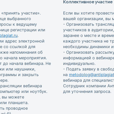
Коллективное участие
 «принять участие».
Если вы хотите провест
ице выбранного
вашей организации, вы 
опросы к ведущему
- Организовать трансля
анице регистрации или
участников в аудитории
lagiat.ru
.
заранее о месте и врем
ии адрес электронной
каждого участника не т
е со ссылкой для
необходимы динамики и 
также напоминания об
- Организовать рассылку
 до начала мероприятия.
информацией о вебинаре
т до начала вебинара. Не
индивидуально.
ки или наушники,
- Подать заявку в своб
ограммы и закрыть
на
metodolog@antiplagiat
ере.
вебинара для специалис
трансляции вебинара
Сотрудник компании Ант
омпьютер или ноутбук.
для уточнения запроса.
, вы можете
или планшета.
ть проводное
i-fi).