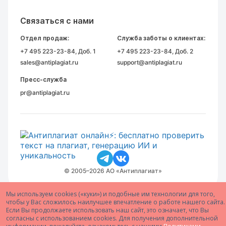
Связаться с нами
Отдел продаж:
Служба заботы о клиентах:
+7 495 223-23-84
, Доб. 1
+7 495 223-23-84
, Доб. 2
sales@antiplagiat.ru
support@antiplagiat.ru
Пресс-служба
pr@antiplagiat.ru
© 2005–2026 АО «Антиплагиат»
Мы используем cookies («куки») и подобные им технологии для того,
чтобы у Вас сложилось наилучшее впечатление о работе нашего сайта.
Если Вы продолжаете использовать наш сайт, это означает, что Вы
согласны с использованием cookies. Для получения дополнительной