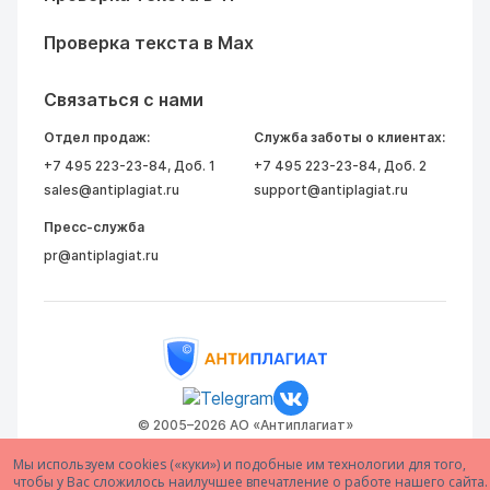
Проверка текста в Max
Связаться с нами
Отдел продаж:
Служба заботы о клиентах:
+7 495 223-23-84
, Доб. 1
+7 495 223-23-84
, Доб. 2
sales@antiplagiat.ru
support@antiplagiat.ru
Пресс-служба
pr@antiplagiat.ru
© 2005–2026 АО «Антиплагиат»
Мы используем cookies («куки») и подобные им технологии для того,
чтобы у Вас сложилось наилучшее впечатление о работе нашего сайта.