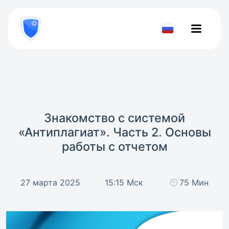
8
800
777-
Проверить
81-
документ
28
Знакомство с системой
«Антиплагиат». Часть 2. Основы
работы с отчетом
27 марта 2025
15:15 Мск
75 Мин