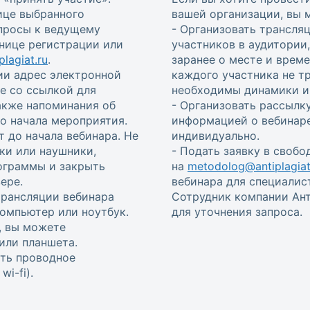
ице выбранного
вашей организации, вы 
опросы к ведущему
- Организовать трансля
анице регистрации или
участников в аудитории
lagiat.ru
.
заранее о месте и врем
ии адрес электронной
каждого участника не т
е со ссылкой для
необходимы динамики и 
также напоминания об
- Организовать рассылку
 до начала мероприятия.
информацией о вебинаре
т до начала вебинара. Не
индивидуально.
ки или наушники,
- Подать заявку в своб
ограммы и закрыть
на
metodolog@antiplagiat
ере.
вебинара для специалис
трансляции вебинара
Сотрудник компании Ант
омпьютер или ноутбук.
для уточнения запроса.
, вы можете
или планшета.
ть проводное
i-fi).