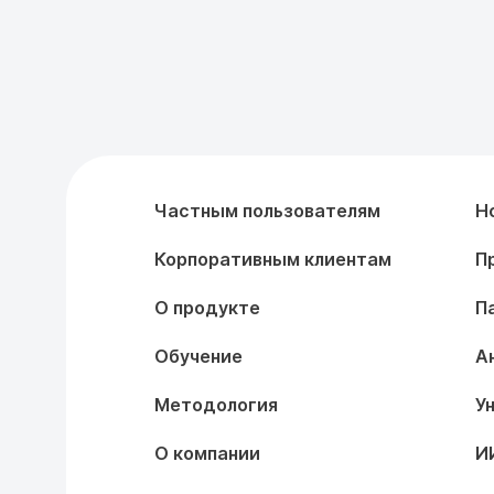
Частным пользователям
Н
Корпоративным клиентам
П
О продукте
П
Обучение
А
Методология
У
О компании
И