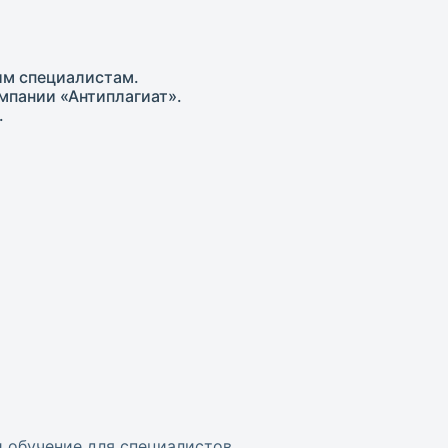
им специалистам.
мпании «Антиплагиат».
.
и обучение для специалистов