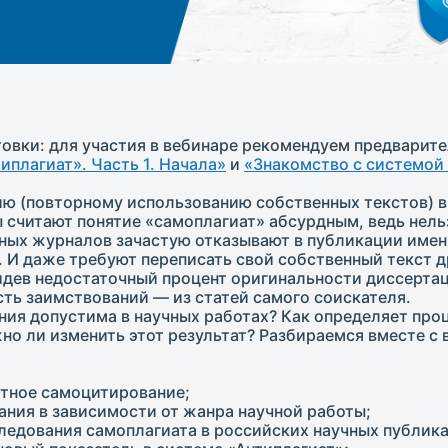
овки: для участия в вебинаре рекомендуем предварит
иплагиат». Часть 1. Начала»
и
«Знакомство с системой 
ю (повторному использованию собственных текстов) 
 считают понятие «самоплагиат» абсурдным, ведь нель
чных журналов зачастую отказывают в публикации имен
 И даже требуют переписать свой собственный текст д
дев недостаточный процент оригинальности диссертаци
сть заимствований — из статей самого соискателя.
ния допустима в научных работах? Как определяет про
но ли изменить этот результат? Разбираемся вместе с 
тное самоцитирование;
ния в зависимости от жанра научной работы;
ледования самоплагиата в российских научных публика