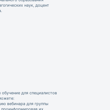
гогических наук, доцент
.
и обучение для специалистов
можете:
цию вебинара для группы
, проинформировав их