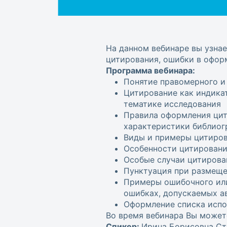
На данном вебинаре вы узнае
цитирования, ошибки в оформ
Программа вебинара:
Понятие правомерного и
Цитирование как индика
тематике исследования
Правила оформления цит
характеристики библиог
Виды и примеры цитиро
Особенности цитировани
Особые случаи цитирова
Пунктуация при размеще
Примеры ошибочного или
ошибках, допускаемых а
Оформление списка испо
Во время вебинара Вы может
Спикер:
Ирина Борисовна Ст