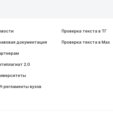
овости
Проверка текста в ТГ
равовая документация
Проверка текста в Max
артнерам
нтиплагиат 2.0
ниверситеты
И-регламенты вузов