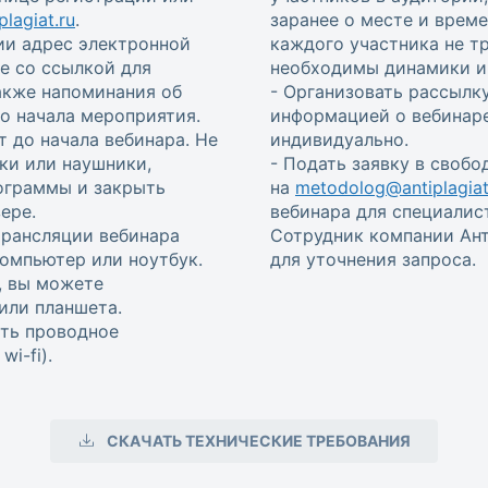
lagiat.ru
.
заранее о месте и врем
ии адрес электронной
каждого участника не т
е со ссылкой для
необходимы динамики и 
также напоминания об
- Организовать рассылку
 до начала мероприятия.
информацией о вебинаре
т до начала вебинара. Не
индивидуально.
ки или наушники,
- Подать заявку в своб
ограммы и закрыть
на
metodolog@antiplagiat
ере.
вебинара для специалис
трансляции вебинара
Сотрудник компании Ант
омпьютер или ноутбук.
для уточнения запроса.
, вы можете
или планшета.
ть проводное
i-fi).
СКАЧАТЬ ТЕХНИЧЕСКИЕ ТРЕБОВАНИЯ