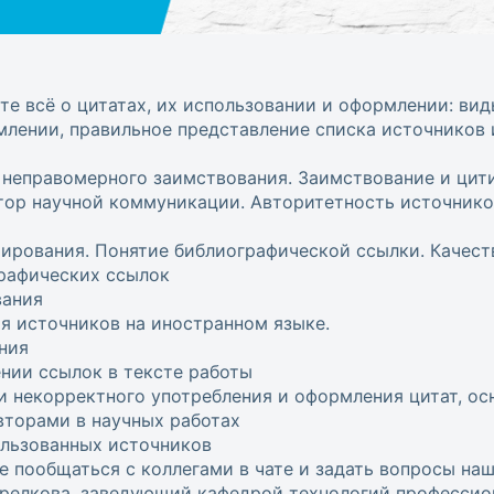
те всё о цитатах, их использовании и оформлении: ви
лении, правильное представление списка источников 
 неправомерного заимствования. Заимствование и цит
тор научной коммуникации. Авторитетность источнико
ирования. Понятие библиографической ссылки. Качест
рафических ссылок
вания
я источников на иностранном языке.
ния
нии ссылок в тексте работы
 некорректного употребления и оформления цитат, ос
вторами в научных работах
льзованных источников
е пообщаться с коллегами в чате и задать вопросы на
релкова, заведующий кафедрой технологий профессио