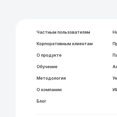
Частным пользователям
Н
Корпоративным клиентам
П
О продукте
П
Обучение
А
Методология
У
О компании
И
Блог