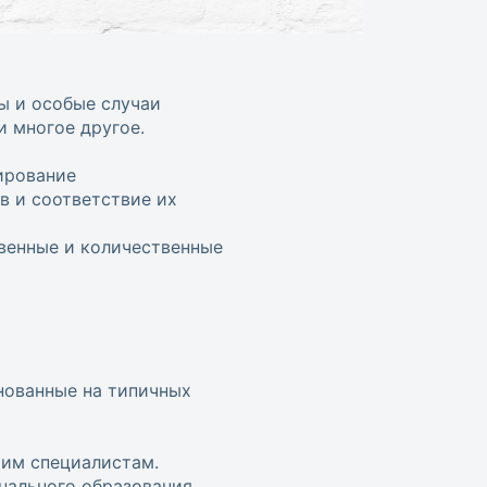
ды и особые случаи
и многое другое.
ирование
в и соответствие их
венные и количественные
нованные на типичных
шим специалистам.
нального образования