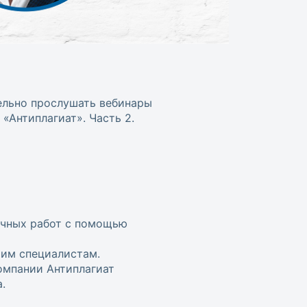
ельно прослушать вебинары
«Антиплагиат». Часть 2.
учных работ с помощью
шим специалистам.
омпании Антиплагиат
.