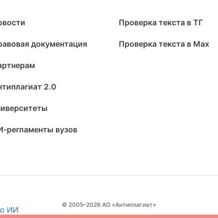
овости
Проверка текста в ТГ
равовая документация
Проверка текста в Max
артнерам
нтиплагиат 2.0
ниверситеты
И-регламенты вузов
© 2005–2026 АО «Антиплагиат»