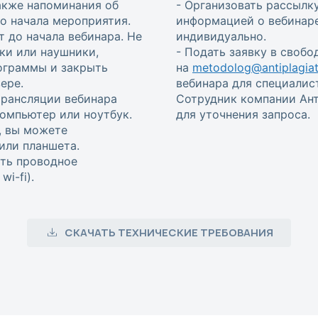
также напоминания об
- Организовать рассылку
 до начала мероприятия.
информацией о вебинаре
т до начала вебинара. Не
индивидуально.
ки или наушники,
- Подать заявку в своб
ограммы и закрыть
на
metodolog@antiplagiat
ере.
вебинара для специалис
трансляции вебинара
Сотрудник компании Ант
омпьютер или ноутбук.
для уточнения запроса.
, вы можете
или планшета.
ть проводное
i-fi).
СКАЧАТЬ ТЕХНИЧЕСКИЕ ТРЕБОВАНИЯ