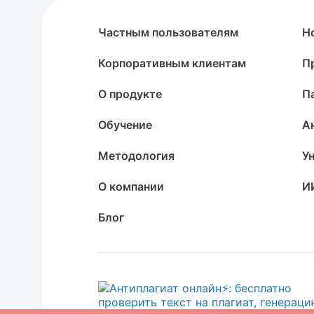
Частным пользователям
Н
Корпоративным клиентам
П
О продукте
П
Обучение
А
Методология
У
О компании
И
Блог