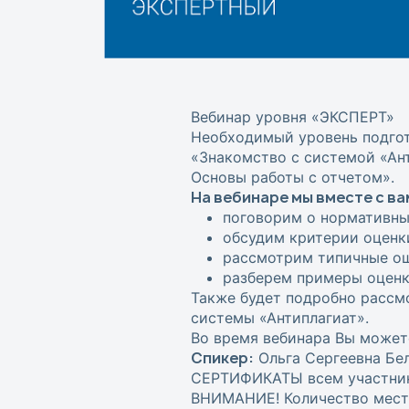
Вебинар уровня «ЭКСПЕРТ»
Необходимый уровень подгот
«Знакомство с системой «Ант
Основы работы с отчетом».
На вебинаре мы вместе с ва
поговорим о нормативны
обсудим критерии оценк
рассмотрим типичные ош
разберем примеры оцен
Также будет подробно рассм
системы «Антиплагиат».
Во время вебинара Вы может
Спикер:
Ольга Сергеевна Бел
СЕРТИФИКАТЫ всем участника
ВНИМАНИЕ! Количество мест 