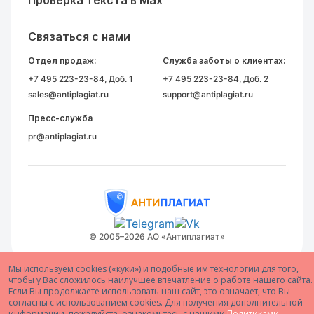
Проверка текста в Max
Связаться с нами
Отдел продаж:
Служба заботы о клиентах:
+7 495 223-23-84
, Доб. 1
+7 495 223-23-84
, Доб. 2
sales@antiplagiat.ru
support@antiplagiat.ru
Пресс-служба
pr@antiplagiat.ru
© 2005–2026 АО «Антиплагиат»
Мы используем cookies («куки») и подобные им технологии для того,
чтобы у Вас сложилось наилучшее впечатление о работе нашего сайта.
Если Вы продолжаете использовать наш сайт, это означает, что Вы
согласны с использованием cookies. Для получения дополнительной
информации, пожалуйста, ознакомьтесь с нашими
Политиками