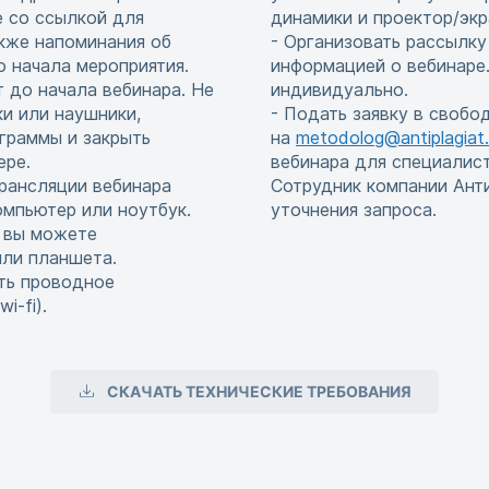
е со ссылкой для
динамики и проектор/экр
акже напоминания об
- Организовать рассылку
до начала мероприятия.
информацией о вебинаре.
т до начала вебинара. Не
индивидуально.
и или наушники,
- Подать заявку в свобо
граммы и закрыть
на
metodolog@antiplagiat.
ере.
вебинара для специалис
рансляции вебинара
Сотрудник компании Ант
мпьютер или ноутбук.
уточнения запроса.
, вы можете
или планшета.
ть проводное
i-fi).
СКАЧАТЬ ТЕХНИЧЕСКИЕ ТРЕБОВАНИЯ