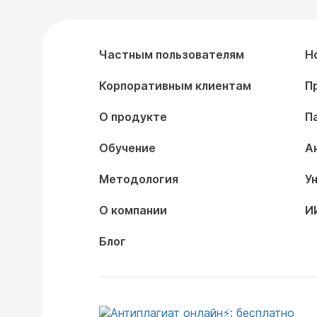
Частным пользователям
Н
Корпоративным клиентам
П
О продукте
П
Обучение
А
Методология
У
О компании
И
Блог