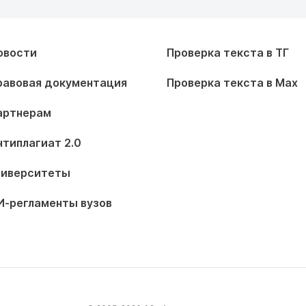
овости
Проверка текста в ТГ
равовая документация
Проверка текста в Max
артнерам
нтиплагиат 2.0
ниверситеты
И-регламенты вузов