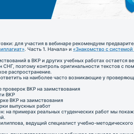
овки: для участия в вебинаре рекомендуем предварит
типлагиат»
. Часть 1. Начала» и
«Знакомство с системой
твований в ВКР и других учебных работах остается в
ан СНГ, поэтому контроль оригинальности текстов с п
кое распространение.
 ответить на наиболее часто возникающие у проверяющ
е проверок ВКР на заимствования
ти ВКР
рке ВКР на заимствования
ерки выпускных работ
н: на примерах реальных студенческих работ мы покаж
й.
илиппова, ведущий специалист учебно-методического