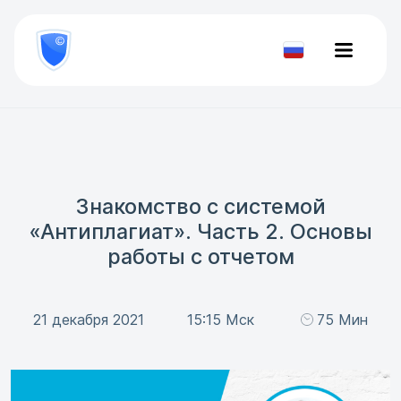
8
800
777-
Проверить
81-
документ
28
Знакомство с системой
«Антиплагиат». Часть 2. Основы
работы с отчетом
21 декабря 2021
15:15 Мск
75 Мин