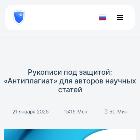
8
800
777-
Проверить
81-
документ
28
Рукописи под защитой:
«Антиплагиат» для авторов научных
статей
21 января 2025
15:15 Мск
90 Мин