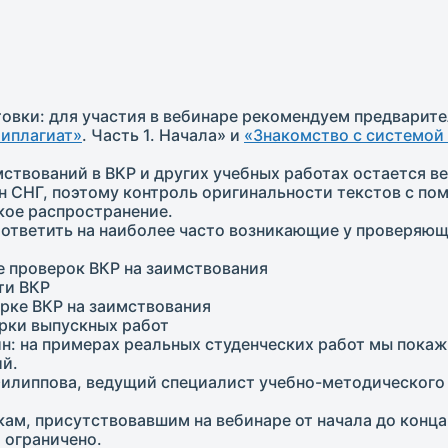
овки: для участия в вебинаре рекомендуем предварит
типлагиат»
. Часть 1. Начала» и
«Знакомство с системой
твований в ВКР и других учебных работах остается в
ан СНГ, поэтому контроль оригинальности текстов с п
кое распространение.
 ответить на наиболее часто возникающие у проверяющ
е проверок ВКР на заимствования
ти ВКР
рке ВКР на заимствования
ерки выпускных работ
н: на примерах реальных студенческих работ мы покаж
й.
илиппова, ведущий специалист учебно-методического
м, присутствовавшим на вебинаре от начала до конца
 ограничено.