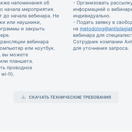
также напоминания об
- Организовать рассылку
 до начала мероприятия.
информацией о вебинаре
т до начала вебинара. Не
индивидуально.
ки или наушники,
- Подать заявку в своб
ограммы и закрыть
на
metodolog@antiplagiat
ере.
вебинара для специалис
трансляции вебинара
Сотрудник компании Ант
омпьютер или ноутбук.
для уточнения запроса.
, вы можете
или планшета.
ть проводное
i-fi).
СКАЧАТЬ ТЕХНИЧЕСКИЕ ТРЕБОВАНИЯ