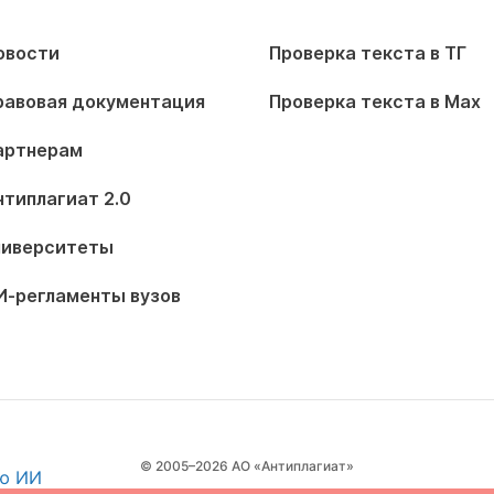
овости
Проверка текста в ТГ
равовая документация
Проверка текста в Max
артнерам
нтиплагиат 2.0
ниверситеты
И-регламенты вузов
© 2005–2026 АО «Антиплагиат»