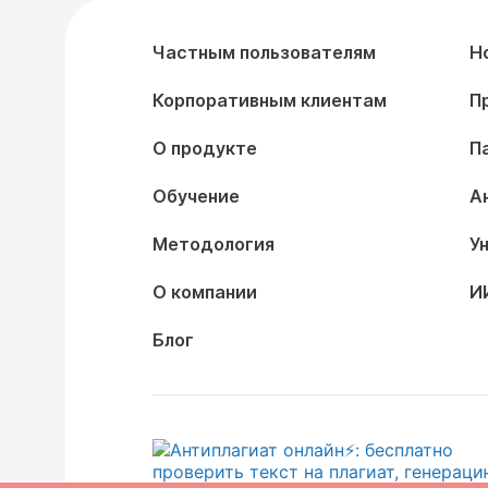
Частным пользователям
Н
Корпоративным клиентам
П
О продукте
П
Обучение
А
Методология
У
О компании
И
Блог