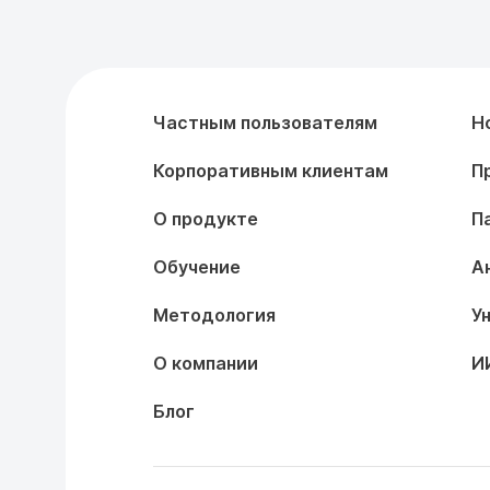
Частным пользователям
Н
Корпоративным клиентам
П
О продукте
П
Обучение
А
Методология
У
О компании
И
Блог