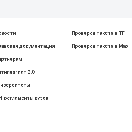
овости
Проверка текста в ТГ
равовая документация
Проверка текста в Max
артнерам
нтиплагиат 2.0
ниверситеты
И-регламенты вузов