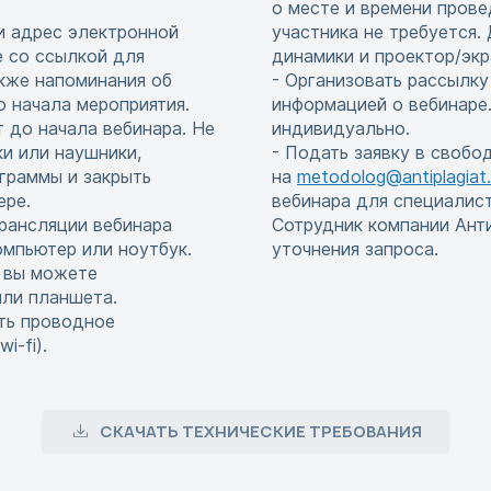
о месте и времени прове
и адрес электронной
участника не требуется
е со ссылкой для
динамики и проектор/экр
акже напоминания об
- Организовать рассылку
до начала мероприятия.
информацией о вебинаре.
т до начала вебинара. Не
индивидуально.
и или наушники,
- Подать заявку в свобо
граммы и закрыть
на
metodolog@antiplagiat.
ере.
вебинара для специалис
рансляции вебинара
Сотрудник компании Ант
мпьютер или ноутбук.
уточнения запроса.
, вы можете
или планшета.
ть проводное
i-fi).
СКАЧАТЬ ТЕХНИЧЕСКИЕ ТРЕБОВАНИЯ