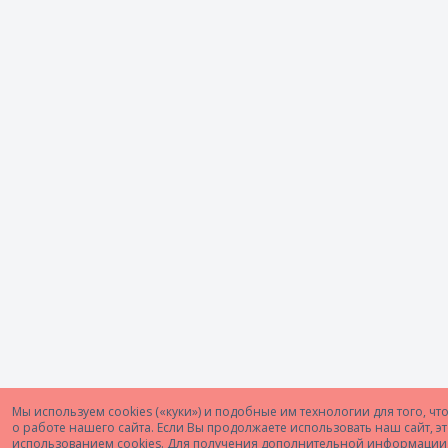
Мы используем cookies («куки») и подобные им технологии для того, ч
о работе нашего сайта. Если Вы продолжаете использовать наш сайт, эт
использованием cookies. Для получения дополнительной информации,