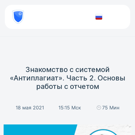
8
800
777-
Проверить
81-
документ
28
Знакомство с системой
«Антиплагиат». Часть 2. Основы
работы с отчетом
18 мая 2021
15:15 Мск
75 Мин