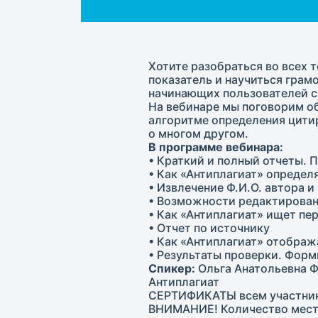
Хотите разобраться во всех т
показатель и научиться грам
начинающих пользователей с
На вебинаре мы поговорим об
алгоритме определения цитир
о многом другом.
В программе вебинара:
• Краткий и полный отчеты. П
• Как «Антиплагиат» определ
• Извлечение Ф.И.О. автора 
• Возможности редактирован
• Как «Антиплагиат» ищет п
• Отчет по источнику
• Как «Антиплагиат» отобра
• Результаты проверки. Фор
Спикер:
Ольга Анатольевна Ф
Антиплагиат
СЕРТИФИКАТЫ всем участника
ВНИМАНИЕ! Количество мест