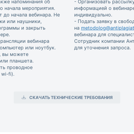
также напоминания об
- Организовать рассылку
 до начала мероприятия.
информацией о вебинаре
т до начала вебинара. Не
индивидуально.
ки или наушники,
- Подать заявку в своб
ограммы и закрыть
на
metodolog@antiplagiat
ере.
вебинара для специалис
трансляции вебинара
Сотрудник компании Ант
омпьютер или ноутбук.
для уточнения запроса.
, вы можете
или планшета.
ть проводное
i-fi).
СКАЧАТЬ ТЕХНИЧЕСКИЕ ТРЕБОВАНИЯ