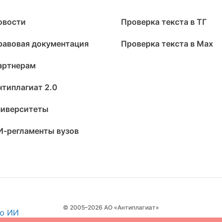
овости
Проверка текста в ТГ
равовая документация
Проверка текста в Max
артнерам
нтиплагиат 2.0
ниверситеты
И-регламенты вузов
© 2005–2026 АО «Антиплагиат»