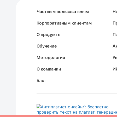
Частным пользователям
Н
Корпоративным клиентам
П
О продукте
П
Обучение
А
Методология
У
О компании
И
Блог