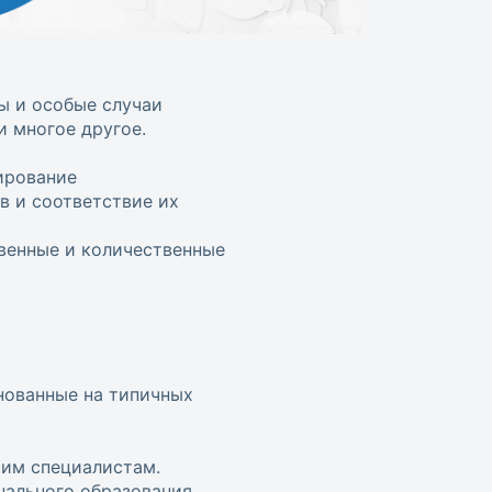
ды и особые случаи
и многое другое.
ирование
в и соответствие их
венные и количественные
нованные на типичных
шим специалистам.
нального образования