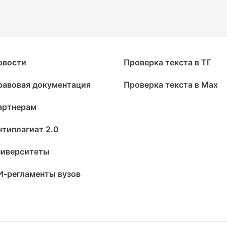
овости
Проверка текста в ТГ
равовая документация
Проверка текста в Max
артнерам
нтиплагиат 2.0
ниверситеты
И-регламенты вузов