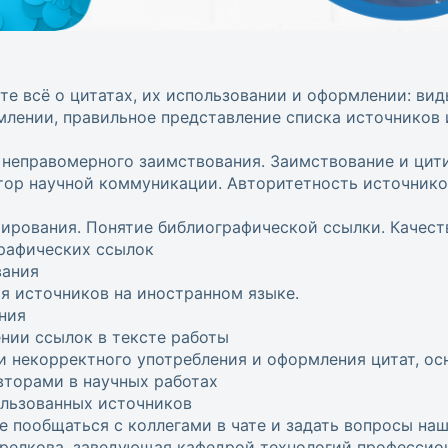
те всё о цитатах, их использовании и оформлении: ви
лении, правильное представление списка источников 
 неправомерного заимствования. Заимствование и цит
тор научной коммуникации. Авторитетность источнико
ирования. Понятие библиографической ссылки. Качест
рафических ссылок
вания
я источников на иностранном языке.
ния
нии ссылок в тексте работы
 некорректного употребления и оформления цитат, ос
вторами в научных работах
льзованных источников
е пообщаться с коллегами в чате и задать вопросы на
релкова, заведующая кафедрой технологий профессио