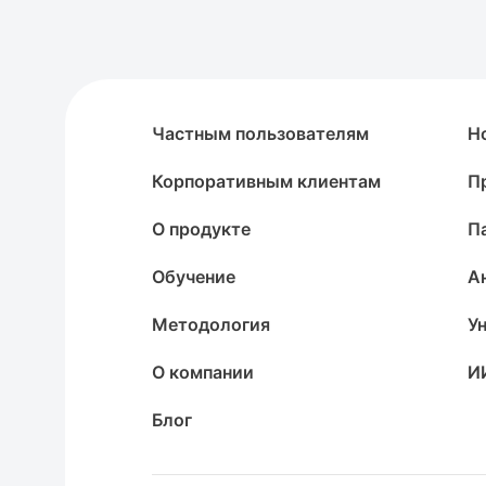
Частным пользователям
Н
Корпоративным клиентам
П
О продукте
П
Обучение
А
Методология
У
О компании
И
Блог