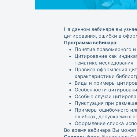
На данном вебинаре вы узнае
цитирования, ошибки в оформ
Программа вебинара:
Понятие правомерного и
Цитирование как индика
тематике исследования
Правила оформления цит
характеристики библиог
Виды и примеры цитиро
Особенности цитировани
Особые случаи цитирова
Пунктуация при размеще
Примеры ошибочного или
ошибках, допускаемых а
Оформление списка испо
Во время вебинара Вы может
Спикер:
Ирина Борисовна Ст