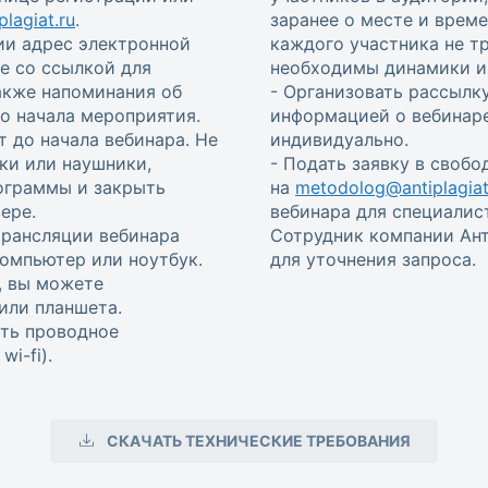
lagiat.ru
.
заранее о месте и врем
ии адрес электронной
каждого участника не т
е со ссылкой для
необходимы динамики и 
также напоминания об
- Организовать рассылку
 до начала мероприятия.
информацией о вебинаре
т до начала вебинара. Не
индивидуально.
ки или наушники,
- Подать заявку в своб
ограммы и закрыть
на
metodolog@antiplagiat
ере.
вебинара для специалис
трансляции вебинара
Сотрудник компании Ант
омпьютер или ноутбук.
для уточнения запроса.
, вы можете
или планшета.
ть проводное
i-fi).
СКАЧАТЬ ТЕХНИЧЕСКИЕ ТРЕБОВАНИЯ