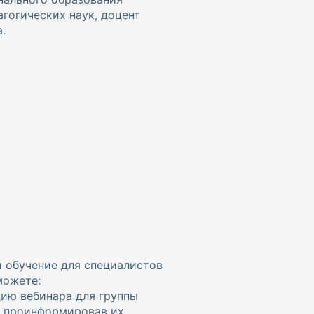
гогических наук, доцент
.
и обучение для специалистов
можете:
цию вебинара для группы
, проинформировав их