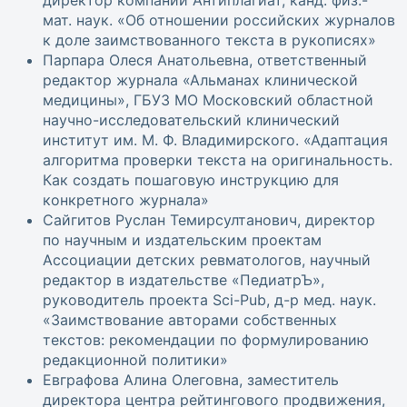
директор компании Антиплагиат, канд. физ.-
мат. наук. «Об отношении российских журналов
к доле заимствованного текста в рукописях»
Парпара Олеся Анатольевна, ответственный
редактор журнала «Альманах клинической
медицины», ГБУЗ МО Московский областной
научно-исследовательский клинический
институт им. М. Ф. Владимирского. «Адаптация
алгоритма проверки текста на оригинальность.
Как создать пошаговую инструкцию для
конкретного журнала»
Сайгитов Руслан Темирсултанович, директор
по научным и издательским проектам
Ассоциации детских ревматологов, научный
редактор в издательстве «ПедиатрЪ»,
руководитель проекта Sci-Pub, д-р мед. наук.
«Заимствование авторами собственных
текстов: рекомендации по формулированию
редакционной политики»
Евграфова Алина Олеговна, заместитель
директора центра рейтингового продвижения,