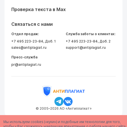
Проверка текста в Max
Связаться с нами
Отдел продаж:
Служба заботы о клиентах:
+7 495 223-23-84
, Доб. 1
+7 495 223-23-84
, Доб. 2
sales@antiplagiat.ru
support@antiplagiat.ru
Пресс-служба
pr@antiplagiat.ru
© 2005–2026 АО «Антиплагиат»
Мы используем cookies («куки») и подобные им технологии для того,
чтобы у Вас сложилось наилучшее впечатление о работе нашего сайта.