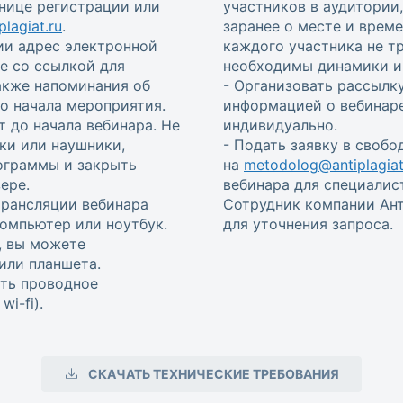
анице регистрации или
участников в аудитории
lagiat.ru
.
заранее о месте и врем
ии адрес электронной
каждого участника не т
е со ссылкой для
необходимы динамики и 
также напоминания об
- Организовать рассылку
 до начала мероприятия.
информацией о вебинаре
т до начала вебинара. Не
индивидуально.
ки или наушники,
- Подать заявку в своб
ограммы и закрыть
на
metodolog@antiplagiat
ере.
вебинара для специалис
трансляции вебинара
Сотрудник компании Ант
омпьютер или ноутбук.
для уточнения запроса.
, вы можете
или планшета.
ть проводное
i-fi).
СКАЧАТЬ ТЕХНИЧЕСКИЕ ТРЕБОВАНИЯ