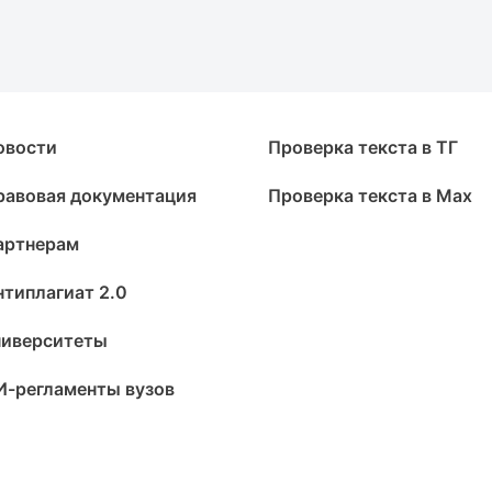
овости
Проверка текста в ТГ
равовая документация
Проверка текста в Max
артнерам
нтиплагиат 2.0
ниверситеты
И-регламенты вузов