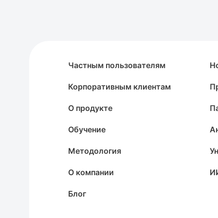
Частным пользователям
Н
Корпоративным клиентам
П
О продукте
П
Обучение
А
Методология
У
О компании
И
Блог