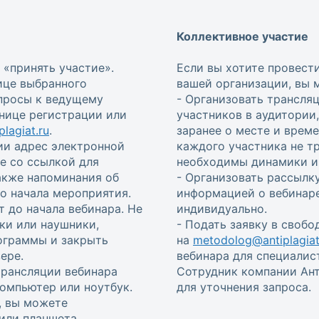
Коллективное участие
 «принять участие».
Если вы хотите провест
ице выбранного
вашей организации, вы 
опросы к ведущему
- Организовать трансля
анице регистрации или
участников в аудитории
lagiat.ru
.
заранее о месте и врем
ии адрес электронной
каждого участника не т
е со ссылкой для
необходимы динамики и 
также напоминания об
- Организовать рассылку
 до начала мероприятия.
информацией о вебинаре
т до начала вебинара. Не
индивидуально.
ки или наушники,
- Подать заявку в своб
ограммы и закрыть
на
metodolog@antiplagiat
ере.
вебинара для специалис
трансляции вебинара
Сотрудник компании Ант
омпьютер или ноутбук.
для уточнения запроса.
, вы можете
или планшета.