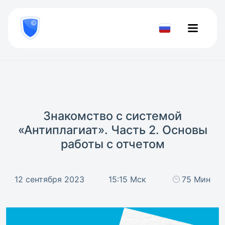
8
800
777-
Проверить
81-
документ
28
Знакомство с системой
«Антиплагиат». Часть 2. Основы
работы с отчетом
12 сентября 2023
15:15 Мск
75 Мин