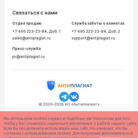
Связаться с нами
Отдел продаж:
Служба заботы о клиентах:
+7 495 223-23-84
, Доб. 1
+7 495 223-23-84
, Доб. 2
sales@antiplagiat.ru
support@antiplagiat.ru
Пресс-служба
pr@antiplagiat.ru
© 2005–2026 АО «Антиплагиат»
Мы используем cookies («куки») и подобные им технологии для того,
чтобы у Вас сложилось наилучшее впечатление о работе нашего сайта.
Если Вы продолжаете использовать наш сайт, это означает, что Вы
согласны с использованием cookies. Для получения дополнительной