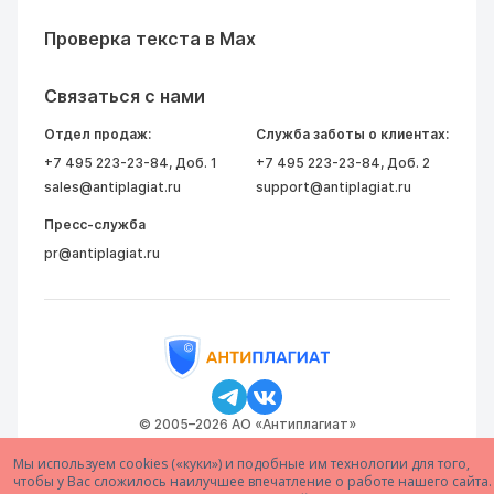
Проверка текста в Max
Связаться с нами
Отдел продаж:
Служба заботы о клиентах:
+7 495 223-23-84
, Доб. 1
+7 495 223-23-84
, Доб. 2
sales@antiplagiat.ru
support@antiplagiat.ru
Пресс-служба
pr@antiplagiat.ru
© 2005–2026 АО «Антиплагиат»
Мы используем cookies («куки») и подобные им технологии для того,
чтобы у Вас сложилось наилучшее впечатление о работе нашего сайта.