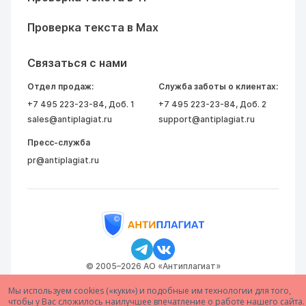
Проверка текста в Max
Связаться с нами
Отдел продаж:
Служба заботы о клиентах:
+7 495 223-23-84
, Доб. 1
+7 495 223-23-84
, Доб. 2
sales@antiplagiat.ru
support@antiplagiat.ru
Пресс-служба
pr@antiplagiat.ru
© 2005–2026 АО «Антиплагиат»
Мы используем cookies («куки») и подобные им технологии для того,
чтобы у Вас сложилось наилучшее впечатление о работе нашего сайта.